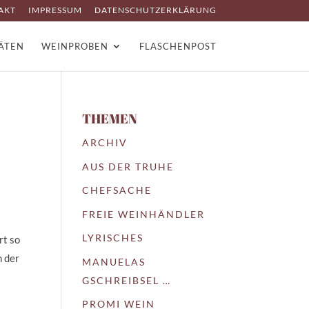
AKT
IMPRESSUM
DATENSCHUTZERKLÄRUNG
TÄTEN
WEINPROBEN
FLASCHENPOST
THEMEN
ARCHIV
AUS DER TRUHE
CHEFSACHE
FREIE WEINHÄNDLER
LYRISCHES
rt so
n der
MANUELAS
GSCHREIBSEL …
PROMI WEIN