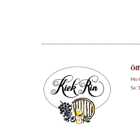
Öff
Mo-F
Sa: 