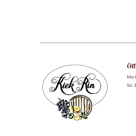
Öff
Mo-F
Sa: 