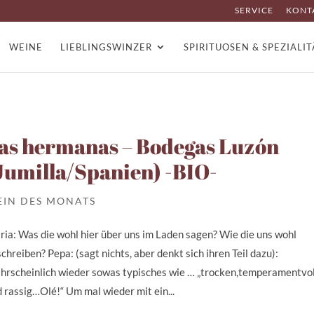
SERVICE
KONT
WEINE
LIEBLINGSWINZER
SPIRITUOSEN & SPEZIALI
as hermanas – Bodegas Luzón
Jumilla/Spanien) -BIO-
EIN DES MONATS
ia: Was die wohl hier über uns im Laden sagen? Wie die uns wohl
chreiben? Pepa: (sagt nichts, aber denkt sich ihren Teil dazu):
hrscheinlich wieder sowas typisches wie … „trocken,temperamentvol
 rassig…Olé!“ Um mal wieder mit ein...