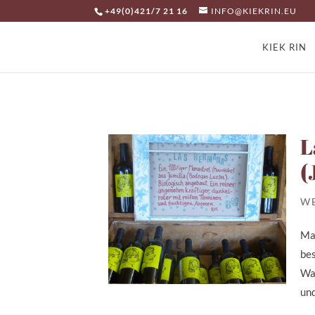
+49(0)421/7 21 16
INFO@KIEKRIN.EU
KIEK RIN
L
(
W
Mar
bes
Wa
und