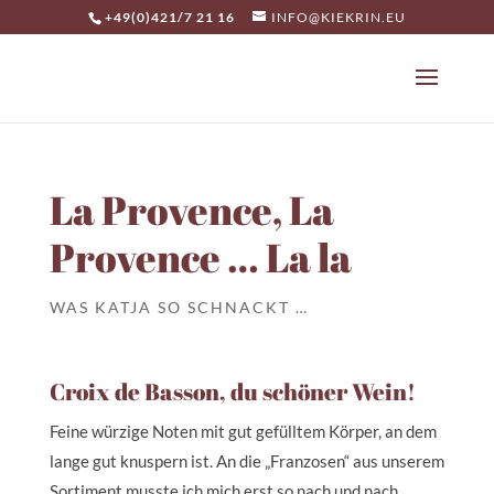
+49(0)421/7 21 16
INFO@KIEKRIN.EU
La Provence, La
Provence … La la
WAS KATJA SO SCHNACKT …
Croix de Basson, du schöner Wein!
Feine würzige Noten mit gut gefülltem Körper, an dem
lange gut knuspern ist. An die „Franzosen“ aus unserem
Sortiment musste ich mich erst so nach und nach